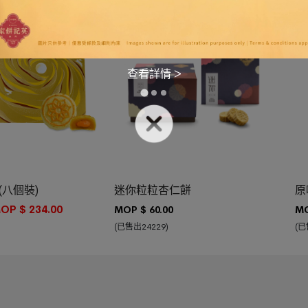
贈送MOP 30現金券
熱銷中
加入購物車
(八個裝)
迷你粒粒杏仁餅
原
OP $
234.00
MOP $
60.00
MO
(已售出24229)
(已