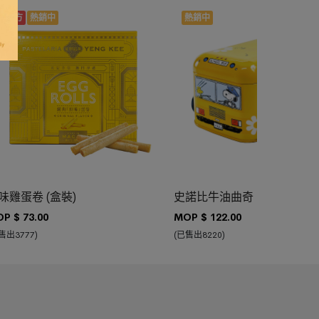
新配方
熱銷中
熱銷中
查看詳情 >
加入購物車
加入購物車
史諾比牛油曲奇
味雞蛋卷 (盒裝)
MOP $
122.00
P $
73.00
(已售出8220)
售出3777)