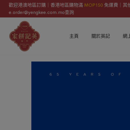
歡迎港澳地區訂購｜香港地區購物滿
MOP150
免運費｜其
e.order@yengkee.com.mo查詢
主頁
關於英記
網