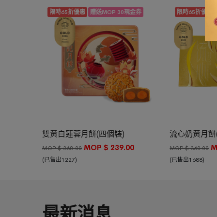
限時65折優惠
贈送MOP 30現金券
限時65折優惠
查看詳情 >
加入購物車
加入購物車
雙黃白蓮蓉月餅(四個裝)
流心奶黃月餅
MOP $
239.00
M
MOP $
368.00
MOP $
360.00
(已售出1227)
(已售出1688)
最新消息