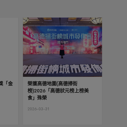
獎「金
榮獲高德地圖(高德掃街
雙向折
榜)2026「高德狀元榜上榜美
門，尊
食」殊榮
2026-01
2026-03-31