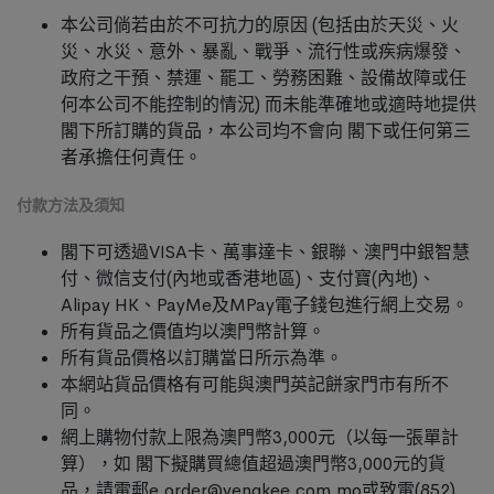
本公司倘若由於不可抗力的原因 (包括由於天災、火
災、水災、意外、暴亂、戰爭、流行性或疾病爆發、
政府之干預、禁運、罷工、勞務困難、設備故障或任
何本公司不能控制的情況) 而未能準確地或適時地提供
閣下所訂購的貨品，本公司均不會向 閣下或任何第三
者承擔任何責任。
付款方法及須知
閣下可透過VISA卡、萬事達卡、銀聯、澳門中銀智慧
付、微信支付(內地或香港地區)、支付寶(內地)、
Alipay HK、PayMe及MPay電子錢包進行網上交易。
所有貨品之價值均以澳門幣計算。
所有貨品價格以訂購當日所示為準。
本網站貨品價格有可能與澳門英記餅家門市有所不
同。
網上購物付款上限為澳門幣3,000元（以每一張單計
算），如 閣下擬購買總值超過澳門幣3,000元的貨
品，請電郵e.order@yengkee.com.mo或致電(852)