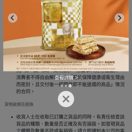
二、如經營者不履行該法律第五十一條第一款（八）
項及第五十四條第一款（十）項的規定而負有的訂立
合同前提供資訊的義務，自由解除合同的權利的行使
期間，自第一款所規定的期間屆滿時起增加三十日。
三、如合同條款規定行使自由解除合同的權利將導致
向消費者強加懲罰，又或設定放棄該權利，該等合同
條款視為無效。
另根據澳門特別行政區第9/2021號法律《消費者權益
保護法》第六十五條<自由解除合同的權利的例外情
況>第一款（四）項所指示，除當事人另有協議外，
消費者不得自由解除涉及「基於保障健康或衛生理由
查看詳情 >
而密封，且交付後一經開啟即不能退還的商品」情況
的合同。
貨物破損及退換
收貨人士在收取已訂購之貨品的同時，有責任檢查該
貨品的種類、數量是否正確及有否損毀。如發現貨品
之種類及數量不符或有損毀，請立即通知本公司的客