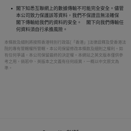
閣下知悉互聯網上的數據傳輸不可能完全安全。儘管
本公司致力保護該等資料，我們不保證且無法確保
閣下傳輸給我們的資料的安全。 閣下向我們傳輸任
何資料須自行承擔風險。
本條款及細則將按照香港特別行政區(「香港」)法律詮釋及受香港法
院的專有管轄權所管轄。本公司保留修改本條款及細則之權利。如
有任何爭議，本公司保留最終的決定權。本網站之英文版本僅供參
考之用，倘若中、英版本之文義有任何歧異，一概以中文原文為
準。