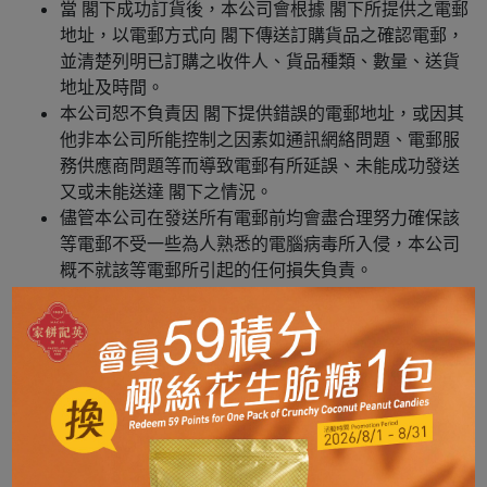
當 閣下成功訂貨後，本公司會根據 閣下所提供之電郵
地址，以電郵方式向 閣下傳送訂購貨品之確認電郵，
並清楚列明已訂購之收件人、貨品種類、數量、送貨
地址及時間。
本公司恕不負責因 閣下提供錯誤的電郵地址，或因其
他非本公司所能控制之因素如通訊網絡問題、電郵服
務供應商問題等而導致電郵有所延誤、未能成功發送
又或未能送達 閣下之情況。
儘管本公司在發送所有電郵前均會盡合理努力確保該
等電郵不受一些為人熟悉的電腦病毒所入侵，本公司
概不就該等電郵所引起的任何損失負責。
退款及訂單取消政策
根據澳門特別行政區第9/2021號法律《消費者權益保
護法》第五十七條自由解除合同的權利所指示：
一、對於本章所規定的合同，消費者於七日內享有自
由解除合同的權利，無須說明解除理由。