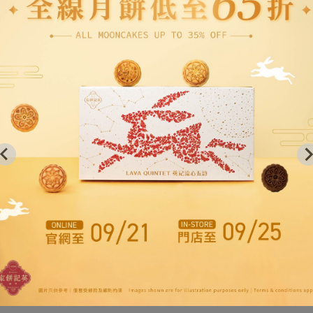
車
加入購物車
子薑粒
ger
MOP $
49.00
9.00
(已售出 124)
8)