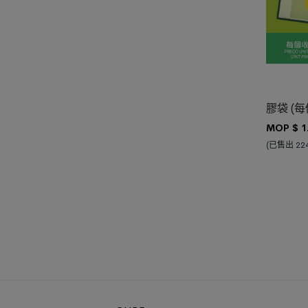
加入購物
膠袋 (每
MOP $
1
(已售出 224