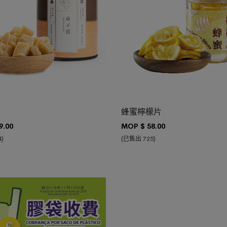
車
加入購物車
蜂蜜檸檬片
9.00
MOP $
58.00
)
(已售出 725)