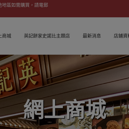
他地區如需購買，請電郵
上商城
英記餅家史諾比主題店
最新消息
店鋪資
網上商城