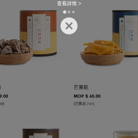
查看詳情 >
車
加入購物車
梅
芒果乾
9.00
MOP $
65.00
9)
(已售出 761)