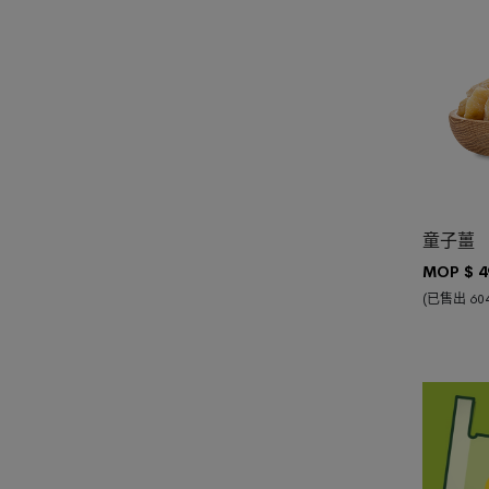
加入購物
童子薑
MOP $
4
(已售出 604