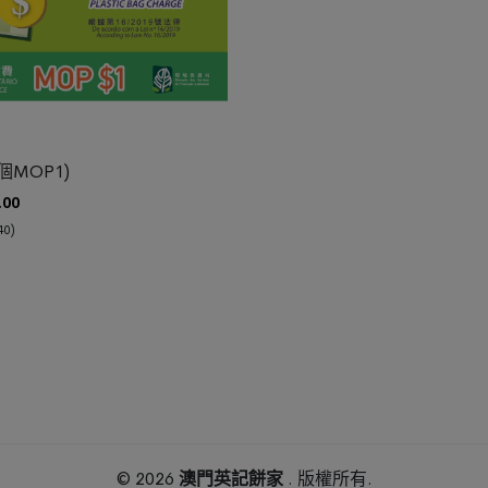
車
個MOP1)
.00
0)
© 2026
澳門英記餅家
. 版權所有.