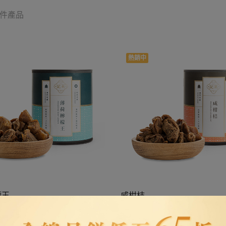
件產品
熱銷中
車
加入購物車
檬王
咸柑桔
9.00
MOP $
49.00
6)
(已售出 3914)