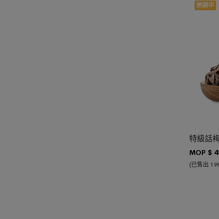
查看詳情 >
熱銷中
加入購物
特級話
MOP $
4
(已售出 198