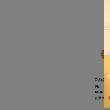
加入購物
話梅薑
Plum Gin
MOP $
4
(已售出 154