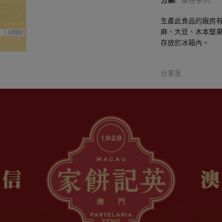
分類:
生產此食品的廠房
麻、大豆、木本堅
存放於冰箱內。
分享至