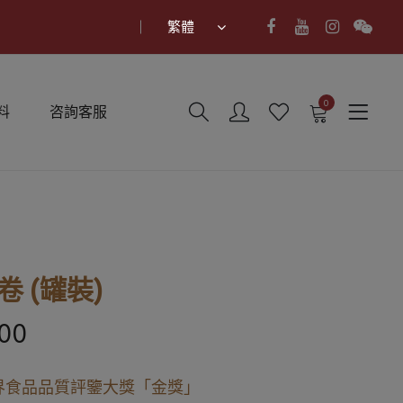
繁體
0
料
咨詢客服
 (罐裝)
00
世界食品品質評鑒大獎「金獎」