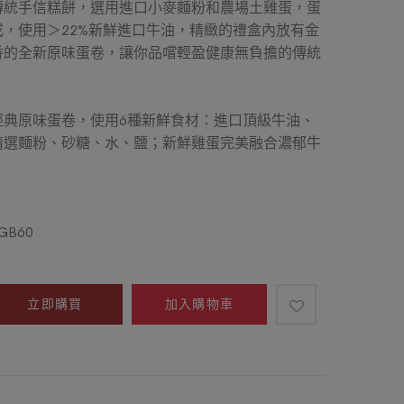
傳統手信糕餅，選用進口小麥麵粉和農場土雞蛋，蛋
，使用＞22%新鮮進口牛油，精緻的禮盒內放有金
香的全新原味蛋卷，讓你品嚐輕盈健康無負擔的傳統
經典原味蛋卷，使用6種新鮮食材：進口頂級牛油、
精選麵粉、砂糖、水、鹽；新鮮雞蛋完美融合濃郁牛
GB60
立即購買
加入購物車