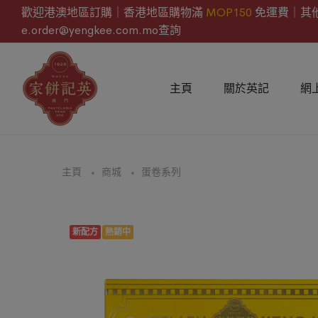
歡迎港澳地區訂購｜香港地區購物滿
MOP150
免運費｜其
e.order@yengkee.com.mo查詢
主頁
關於英記
網
主頁
商城
蛋卷系列
新配方
熱銷中