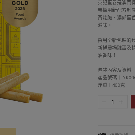
英記蛋卷是澳門
卷採用新配方制成
黃鬆脆、濃郁蛋
滋味。
採用全新包裝的
新鮮農場雞蛋及
油香味！
包裝內容及資料:
產品號碼︱ YK00
淨重︱400克
蛋卷系列