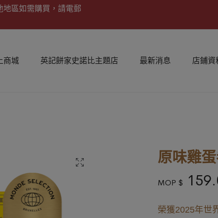
他地區如需購買，請電郵
上商城
英記餅家史諾比主題店
最新消息
店鋪資
原味雞蛋卷
159.
MOP $
榮獲2025年