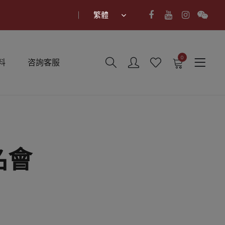
繁體
0
料
咨詢客服
名會