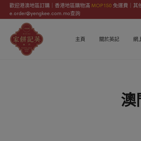
歡迎港澳地區訂購｜香港地區購物滿
MOP150
免運費｜其
e.order@yengkee.com.mo查詢
主頁
關於英記
網
澳