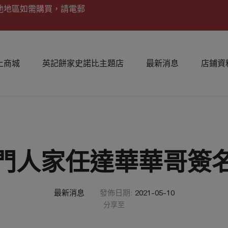
他地區如需購買，請電郵
上商城
英記餅家史諾比主題店
最新消息
店鋪資
門人家任達華華哥簽
最新消息
發佈日期:
2021-05-10
分享至