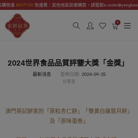
購物滿
MOP150
免運費｜其他地區如需購買，請電郵e.order@yengkee.co
0
2024世界食品品質評鑒大獎「金獎」
最新消息
發佈日期:
2024-09-25
分享至
澳門英記餅家的「原粒杏仁餅」
「雙黃白蓮蓉月餅」
及「原味蛋卷」